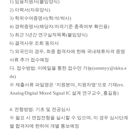
1)
임용지원서
(
붙임양식
)
2)
이력서
(
자유양식
)
3)
학위수여증명서
(
학
/
석
/
박사
)
4)
경력증명서
(
해당자
/
자격기준 충족여부 확인용
)
5)
최근
5
년간 연구실적목록
(
붙임양식
)
6)
결격사유 조회 동의서
7)
외국인의 경우
,
최종 합격자에 한해 국내체류자격 증명
서류 추가 접수예정
다
.
접수방법
:
이메일을 통한 접수만 가능
(ssmmyy@skku.e
du)
※
제출서류 파일명은
‘
지원분야
_
지원자명
’
으로 기재
(ex.
Analog/Digital Mixed Signal IC 설계
연구교수
_
홍길동
)
4.
전형방법
:
기초 및 전공심사
※
필요 시 면접전형을 실시할 수 있으며
,
이 경우 심사단계
별 합격자에 한하여 개별 통보예정