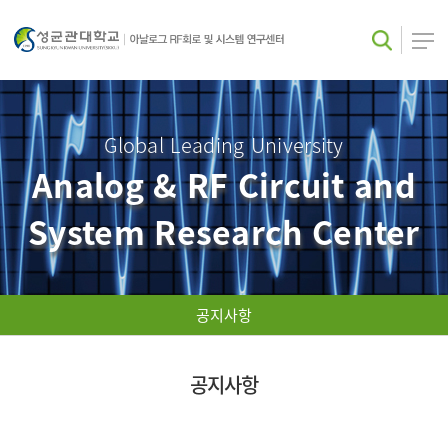
Global Leading University
Analog & RF Circuit and
System Research Center
공지사항
공지사항