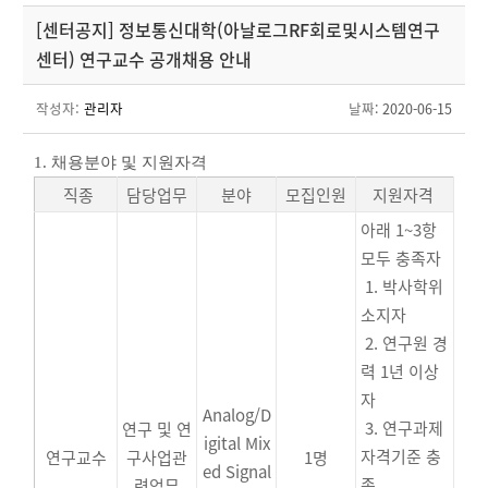
[센터공지] 정보통신대학(아날로그RF회로및시스템연구
센터) 연구교수 공개채용 안내
작성자:
관리자
날짜
: 2020-06-15
1.
채용분야 및 지원자격
직종
담당업무
분야
모집인원
지원자격
아래 1~3항
모두 충족자
1. 박사학위
소지자
2. 연구원 경
력 1년 이상
자
Analog/D
3. 연구과제
연구 및 연
igital Mix
자격기준 충
연구교수
구사업관
1명
ed Signal
족
련업무