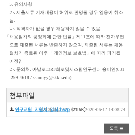
5.
유의사항
가
.
제출서류 기재내용이 허위로 판명될 경우 임용이 취소
됨
.
나
.
적격자가 없을 경우 채용하지 않을 수 있음
.
다
.
「
채용절차의 공정화에 관한 법률
」
제
11
조에 따라 전자우편
으로 제출된 서류는 반환하지 않으며
,
제출된 서류는 채용
절차가 종료된 이후
「
개인정보 보호법
」
에 따라 파기될
예정임
라
.
문의처
:
아날로그
RF
회로및시스템연구센터 송미연
(031
-299-4618 / ssmmyy@skku.edu)
첨부파일
연구교원_지원서_양식.hwp
(21.5K)
128회 다운로드 | DATE : 2020-06-17 14:08:24
목록