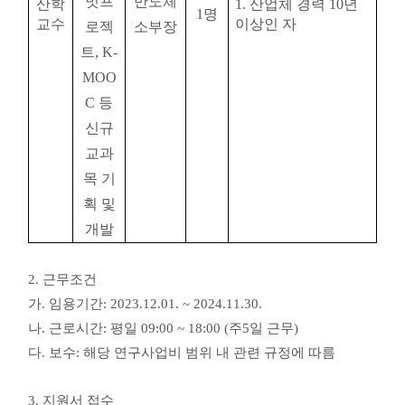
밋프
반도체
산학
1.
산업체 경력
10
년
1
명
교수
이상인 자
로젝
소부장
트
, K-
MOO
C
등
신규
교과
목 기
획 및
개발
2.
근무조건
가
.
임용기간
: 2023.12.01. ~ 2024.11.30.
나
.
근로시간
:
평일
09:00 ~ 18:00 (
주
5
일 근무
)
다
.
보수
:
해당 연구사업비 범위 내 관련 규정에 따름
3.
지원서 접수