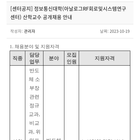
[센터공지] 정보통신대학(아날로그RF회로및시스템연구
센터) 산학교수 공개채용 안내
작성자:
관리자
날짜
: 2023-10-19
1.
채용분야 및 지원자격
담당
모집
직종
분야
지원자격
업무
인원
반도
체 소
부장
관련
정규
교과
,
비교
과
,
위