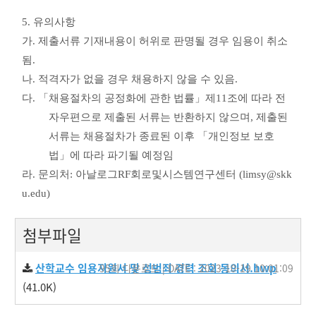
5.
유의사항
가
.
제출서류 기재내용이 허위로 판명될 경우 임용이 취소
됨
.
나
.
적격자가 없을 경우 채용하지 않을 수 있음
.
다
.
「
채용절차의 공정화에 관한 법률
」
제
11
조에 따라 전
자우편으로 제출된 서류는 반환하지 않으며
,
제출된
서류는 채용절차가 종료된 이후
「
개인정보 보호
법
」
에 따라 파기될 예정임
라
.
문의처
:
아날로그
RF
회로및시스템연구센터
(limsy@skk
u.edu)
첨부파일
산학교수 임용지원서 및 성범죄 경력 조회 동의서.hwp
95회 다운로드 | DATE : 2023-10-19 10:01:09
(41.0K)