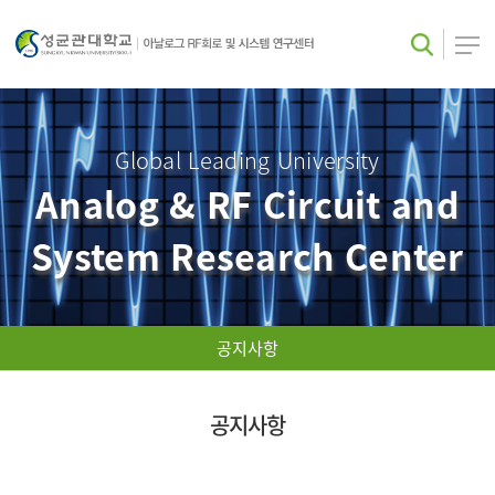
Global Leading University
Analog & RF Circuit and
System Research Center
공지사항
공지사항