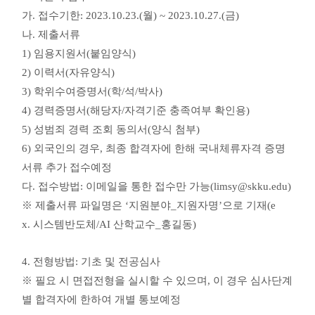
가
.
접수기한
: 2023.10.23.(월
) ~ 2023.10.27.(금)
나
.
제출서류
1)
임용지원서
(
붙임양식
)
2)
이력서
(
자유양식
)
3)
학위수여증명서
(
학
/
석
/
박사
)
4)
경력증명서
(
해당자
/
자격기준 충족여부 확인용
)
5) 성범죄 경력 조회 동의서(양식 첨부)
6)
외국인의 경우
,
최종 합격자에 한해 국내체류자격 증명
서류 추가 접수예정
다
.
접수방법
:
이메일을 통한 접수만 가능
(limsy@skku.edu)
※
제출서류 파일명은
‘
지원분야
_
지원자명
’
으로 기재
(e
x.
시스템반도체
/AI
산학교수
_
홍길동
)
4.
전형방법
:
기초 및 전공심사
※
필요 시 면접전형을 실시할 수 있으며
,
이 경우 심사단계
별 합격자에 한하여 개별 통보예정